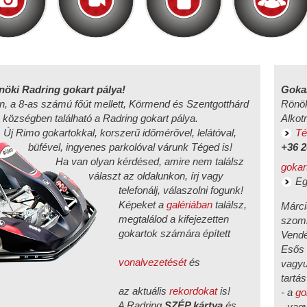
nöki Radring gokart pálya!
Goka
 a 8-as számú főút mellett, Körmend és Szentgotthárd
Rönö
 községben található a Radring gokart pálya.
Alkot
kartokkal, korszerű időmérővel, lelátóval,
Té
ingyenes parkolóval várunk Téged is!
+36 2
lyan kérdésed, amire nem találsz
gokar
t az oldalunkon, írj vagy
Eg
nálj, válaszolni fogunk!
peket a
galériában
találsz,
Márci
lálod a kifejezetten
szomb
tok számára épített
Vendé
Esős 
vonalvezetését
és
vagyu
tartás
 aktuális
rekordokat
is!
- a
go
Radring
SZÉP kártya
és
- vag