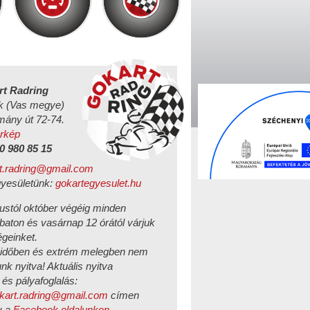
rt Radring
k (Vas megye)
mány út 72-74.
rkép
0 980 85 15
t.radring@gmail.com
yesületünk:
gokartegyesulet.hu
ustól október végéig minden
aton és vasárnap 12 órától várjuk
geinket.
időben és extrém melegben nem
nk nyitva! Aktuális nyitva
 és pályafoglalás:
kart.radring@gmail.com
címen
y a
Facebook oldalunkon
.