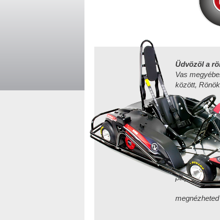
Üdvözöl a rö
Vas megyében,
között, Rönök
Új Rimo go
büfével, 
Ha van o
válasz
telefo
Ké
megta
gokar
pálya
megnézheted
az
A 