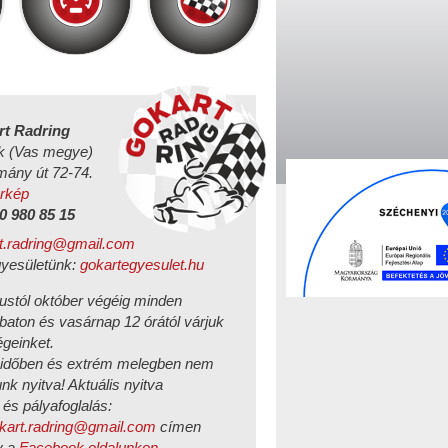
rt Radring
k (Vas megye)
mány út 72-74.
rkép
0 980 85 15
t.radring@gmail.com
yesületünk:
gokartegyesulet.hu
ustól október végéig minden
aton és vasárnap 12 órától várjuk
geinket.
időben és extrém melegben nem
nk nyitva! Aktuális nyitva
 és pályafoglalás:
kart.radring@gmail.com
címen
y a
Facebook oldalunkon
.