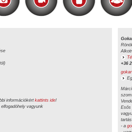
Goka
Rönö
ése
Alkot
Té
ól)
+36 2
gokar
Eg
Márci
szomb
bbi információkért
kattints ide
!
Vendé
elfogadóhely vagyunk
Esős 
vagyu
tartás
- a
go
- vag