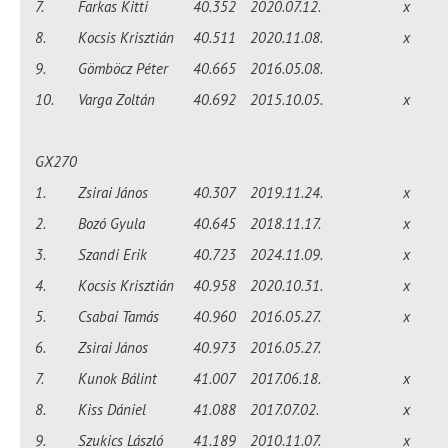
7.
Farkas Kitti
40.352
2020.07.12.
x
8.
Kocsis Krisztián
40.511
2020.11.08.
x
9.
Gömböcz Péter
40.665
2016.05.08.
10.
Varga Zoltán
40.692
2015.10.05.
x
GX270
1.
Zsirai János
40.307
2019.11.24.
x
2.
Bozó Gyula
40.645
2018.11.17.
x
3.
Szandi Erik
40.723
2024.11.09.
x
4.
Kocsis Krisztián
40.958
2020.10.31.
x
5.
Csabai Tamás
40.960
2016.05.27.
x
6.
Zsirai János
40.973
2016.05.27.
7.
Kunok Bálint
41.007
2017.06.18.
x
8.
Kiss Dániel
41.088
2017.07.02.
x
9.
Szukics László
41.189
2010.11.07.
x