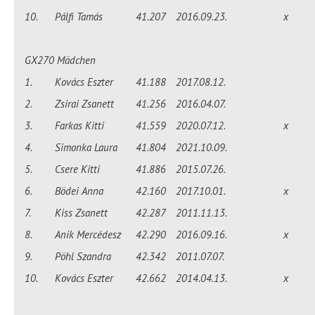
10.
Pálfi Tamás
41.207
2016.09.23.
x
GX270 Mädchen
1.
Kovács Eszter
41.188
2017.08.12.
2.
Zsirai Zsanett
41.256
2016.04.07.
3.
Farkas Kitti
41.559
2020.07.12.
x
4.
Simonka Laura
41.804
2021.10.09.
5.
Csere Kitti
41.886
2015.07.26.
6.
Bödei Anna
42.160
2017.10.01.
x
7.
Kiss Zsanett
42.287
2011.11.13.
8.
Anik Mercédesz
42.290
2016.09.16.
x
9.
Pöhl Szandra
42.342
2011.07.07.
10.
Kovács Eszter
42.662
2014.04.13.
x